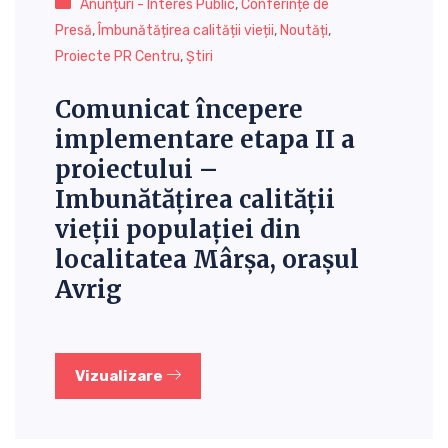
Anunțuri - Interes Public
,
Conferințe de
Presă
,
Îmbunătățirea calității vieții
,
Noutăți
,
Proiecte PR Centru
,
Știri
Comunicat începere
implementare etapa II a
proiectului –
Imbunătățirea calității
vieții populației din
localitatea Mârșa, orașul
Avrig
Vizualizare