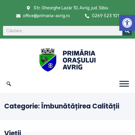
Str. Gheorghe Lazăr 10, Avrig, jud. Sibiu
De
office@primaria-avrig.ro
0269 523 101
Categorie:
Îmbunătățirea Calității
Vieții