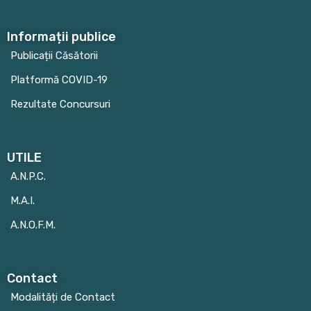
Informații publice
Publicații Căsătorii
Platformă COVID-19
Rezultate Concursuri
UTILE
A.N.P.C.
M.A.I.
A.N.O.F.M.
Contact
Modalități de Contact