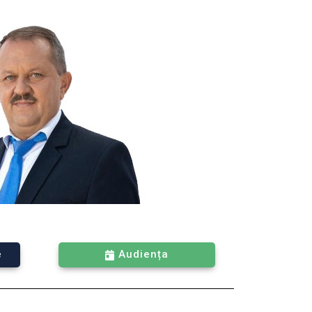
e
Audiența