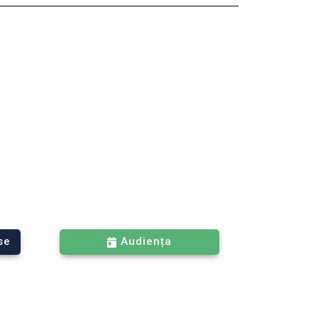
se
Audiența