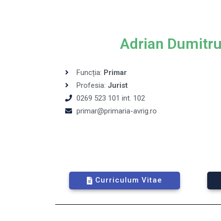
Adrian Dumitr
Funcția:
Primar
Profesia:
Jurist
0269 523 101 int. 102
primar@primaria-avrig.ro
Curriculum Vitae