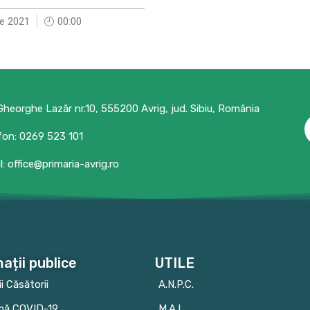
e 2021
00:00
 Gheorghe Lazăr nr.10, 555200 Avrig, jud. Sibiu, România
fon: 0269 523 101
l: office@primaria-avrig.ro
ații publice
UTILE
ii Căsătorii
A.N.P.C.
mă COVID-19
M.A.I.