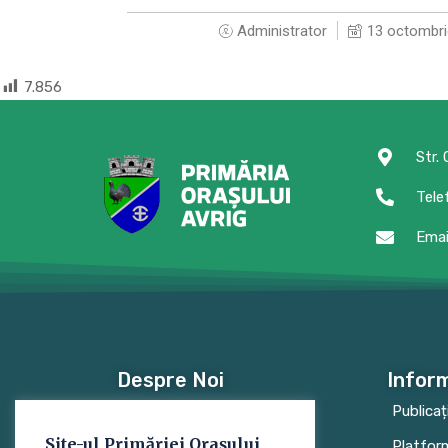
Administrator
13 octombri
7.856
Str.
Tele
Emai
Despre Noi
Inform
Conducere
Publicaț
Site-ul Primăriei Orașului
Regulament
Platfor