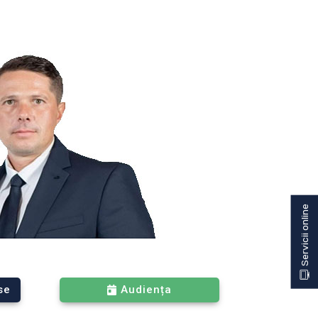
se
Audiența