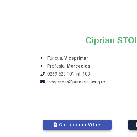
Ciprian STO
Funcția:
Viceprimar
Profesia:
Merceolog
0269 523 101 int. 103
viceprimar@primaria-avrig.ro
Curriculum Vitae