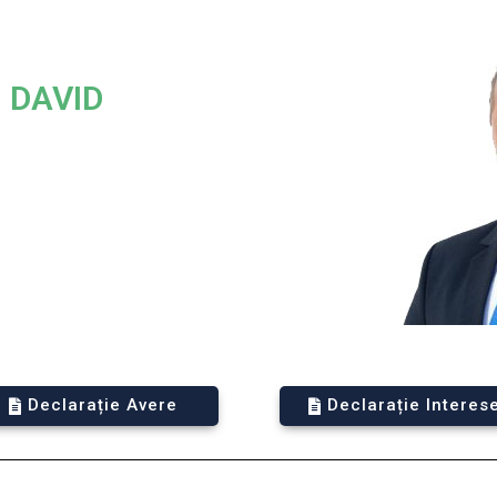
u DAVID
Declarație Avere
Declarație Interes