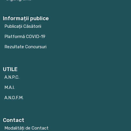
Informații publice
Publicații Căsătorii
Platformă COVID-19
Rezultate Concursuri
UTILE
A.N.P.C.
M.A.I.
A.N.O.F.M.
Contact
Modalități de Contact