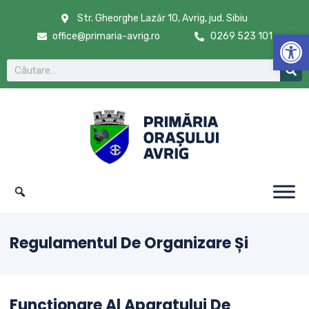
Str. Gheorghe Lazăr 10, Avrig, jud. Sibiu
De
office@primaria-avrig.ro
0269 523 101
Regulamentul De Organizare Și
Funcționare Al Aparatului De