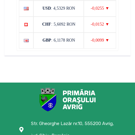
USD
: 4,5329 RON
-0,0255 ▼
CHF
: 5,6092 RON
-0,0152 ▼
GBP
: 6,1178 RON
-0,0099 ▼
Str. Gheorghe Lazăr nr.10, 555200 Avrig,