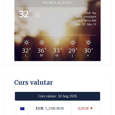
VREMEA ÎN AVRIG
32
°
clear sky
41% umiditate
vânt: 3m/s NW
Max 32 • Min 31
32
36
33
29
30
°
°
°
°
°
L
M
M
J
V
Curs valutar
Curs valutar: 10 Aug 2026
EUR
: 5,2396 RON
-0,0158 ▼