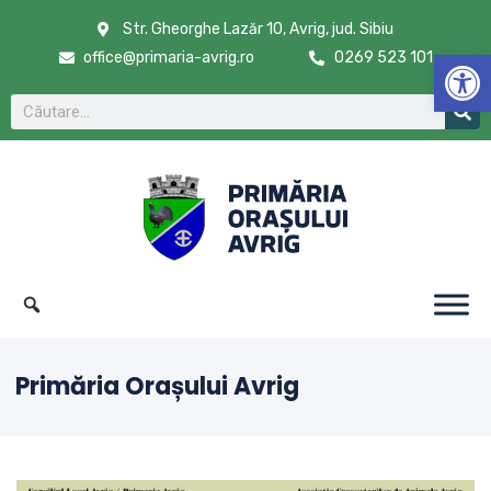
Str. Gheorghe Lazăr 10, Avrig, jud. Sibiu
De
office@primaria-avrig.ro
0269 523 101
Primăria Orașului Avrig