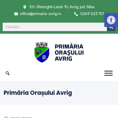
Str. Gheorghe Lazăr 10, Avrig, jud. Sibiu
De
office@primaria-avrig.ro
0269 523 101
Primăria Orașului Avrig