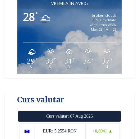
VREMEA ÎN AVRIG
28
°
broken clouds
36% umiditate
vânt: 1m/s WNW
Max 28 • Min 28
29
33
31
34
37
°
°
°
°
°
V
S
D
L
M
Curs valutar
Curs valutar: 07 Aug 2026
EUR
: 5,2554 RON
+0,0041 ▲