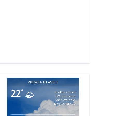
VREMEA ÎN AVRIG
22
°
broken clouds
82% umiditate
vânt: 2m/s NW
Max 22 • Min 22