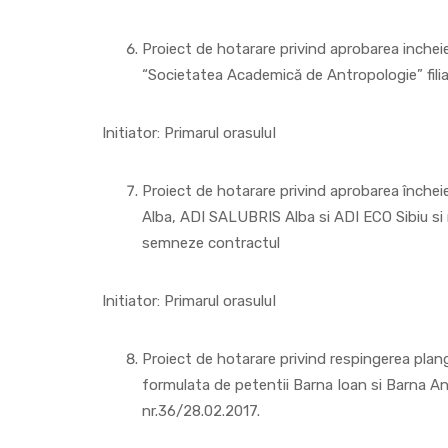
Proiect de hotarare privind aprobarea incheier
“Societatea Academică de Antropologie” filial
Initiator: Primarul orasuluI
Proiect de hotarare privind aprobarea încheie
Alba, ADI SALUBRIS Alba si ADI ECO Sibiu si 
semneze contractul
Initiator: Primarul orasuluI
Proiect de hotarare privind respingerea plange
formulata de petentii Barna Ioan si Barna Ana
nr.36/28.02.2017.