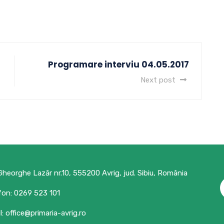
Programare interviu 04.05.2017
Next post
 Gheorghe Lazăr nr.10, 555200 Avrig, jud. Sibiu, România
fon: 0269 523 101
l: office@primaria-avrig.ro