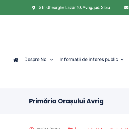
Str. Gheorghe Lazăr 10, Avrig, jud. Sibiu
Despre Noi
Informații de interes public
Primăria Orașului Avrig