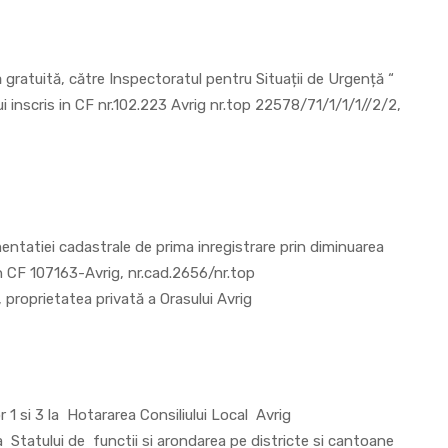
ă gratuită, către Inspectoratul pentru Situații de Urgență “
lui inscris in CF nr.102.223 Avrig nr.top 22578/71/1/1/1//2/2,
ntatiei cadastrale de prima inregistrare prin diminuarea
 in CF 107163-Avrig, nr.cad.2656/nr.top
 proprietatea privată a Orasului Avrig
 1 si 3 la Hotararea Consiliului Local Avrig
 Statului de functii si arondarea pe districte si cantoane