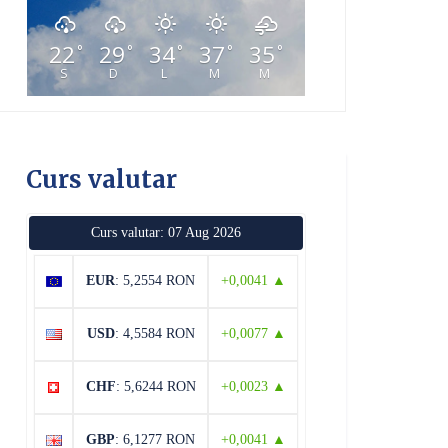
22
29
34
37
35
°
°
°
°
°
S
D
L
M
M
Curs valutar
Curs valutar: 07 Aug 2026
EUR
: 5,2554 RON
+0,0041 ▲
USD
: 4,5584 RON
+0,0077 ▲
CHF
: 5,6244 RON
+0,0023 ▲
GBP
: 6,1277 RON
+0,0041 ▲