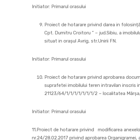
Initiator: Primarul orasului
Proiect de hotarare privind darea in folosinț
Cpt. Dumitru Croitoru “ – jud.Sibiu, a imobilu
situat in orașul Avrig, str.Unirii FN.
Initiator: Primarul orasului
Proiect de hotarare privind aprobarea docume
suprafetei imobilului teren intravilan inscris
21123/64/1/1/1/1/1/1/1/2 – localitatea Mârşa,
Initiator: Primarul orasului
11.Proiect de hotarare privind modificarea anexelor
nr.24/28.02.2017 privind aprobarea Organigramei, a