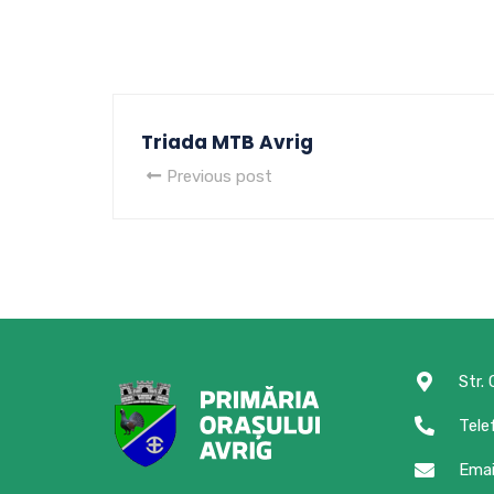
Triada MTB Avrig
Previous post
Str.
Tele
Emai