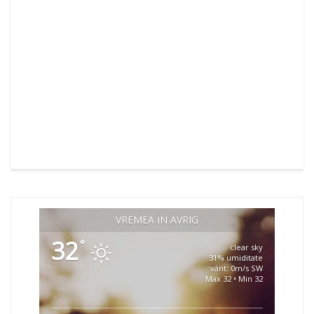
VREMEA ÎN AVRIG
32
°
clear sky
31% umiditate
vânt: 0m/s SW
Max 32 • Min 32