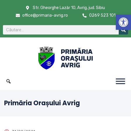
Str. Gheorghe Lazăr 10, Avrig, jud. Sibiu
De
office@primaria-avrig.ro
0269 523 101
Primăria Orașului Avrig