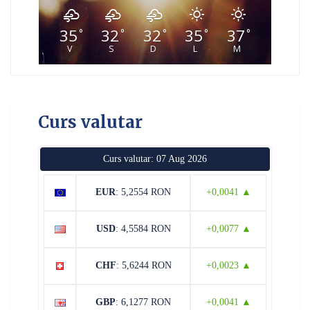
35
32
32
35
37
°
°
°
°
°
V
S
D
L
M
Curs valutar
Curs valutar: 07 Aug 2026
EUR
: 5,2554 RON
+0,0041 ▲
USD
: 4,5584 RON
+0,0077 ▲
CHF
: 5,6244 RON
+0,0023 ▲
GBP
: 6,1277 RON
+0,0041 ▲