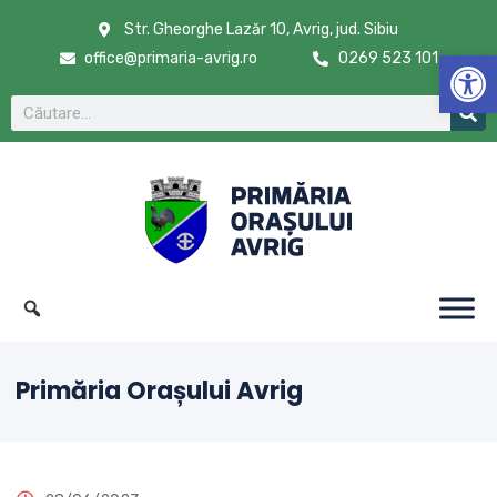
Str. Gheorghe Lazăr 10, Avrig, jud. Sibiu
De
office@primaria-avrig.ro
0269 523 101
Primăria Orașului Avrig