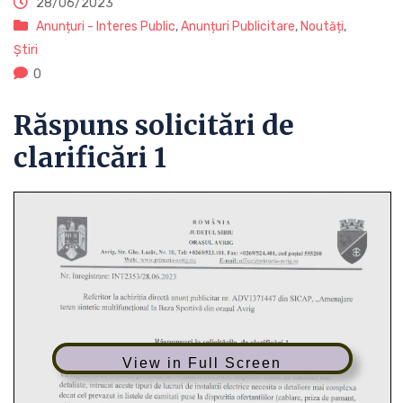
28/06/2023
Anunțuri - Interes Public
,
Anunțuri Publicitare
,
Noutăți
,
Știri
0
Răspuns solicitări de
clarificări 1
View in Full Screen