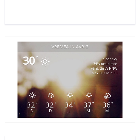
VREMEA ÎN AVRIG
30
°
clear sky
34% umiditate
vânt: 2m/s NNW
Max 30 • Min 30
32
32
34
37
36
°
°
°
°
°
S
D
L
M
M