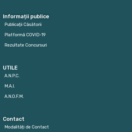
Informații publice
Publicații Căsătorii
Platformă COVID-19
Rezultate Concursuri
UTILE
A.N.P.C.
M.A.I.
A.N.O.F.M.
Contact
Modalități de Contact