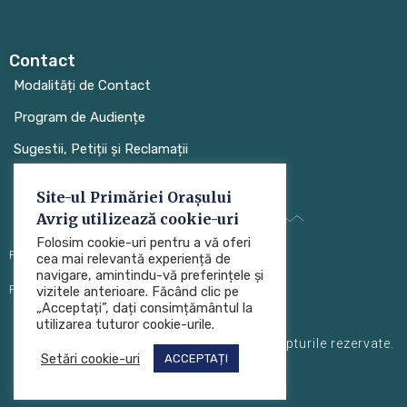
Contact
Modalități de Contact
Program de Audiențe
Sugestii, Petiții și Reclamații
Site-ul Primăriei Orașului
Avrig utilizează cookie-uri
Folosim cookie-uri pentru a vă oferi
Protecția datelor cu caracter personal (GDPR)
cea mai relevantă experiență de
navigare, amintindu-vă preferințele și
Politica de utilizare a cookie-urilor
vizitele anterioare. Făcând clic pe
„Acceptați”, dați consimțământul la
utilizarea tuturor cookie-urile.
Primăria Orașului Avrig © 2024. Toate drepturile rezervate.
Setări cookie-uri
ACCEPTAȚI