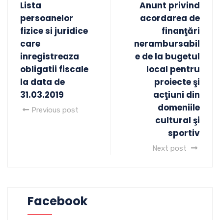
Lista
Anunt privind
persoanelor
acordarea de
fizice si juridice
finanţări
care
nerambursabil
inregistreaza
e de la bugetul
obligatii fiscale
local pentru
la data de
proiecte şi
31.03.2019
acţiuni din
domeniile
Previous post
cultural şi
sportiv
Next post
Facebook