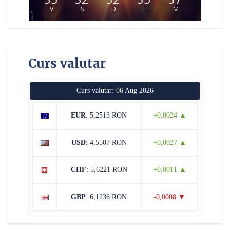
V
S
D
L
M
Curs valutar
Curs valutar: 06 Aug 2026
EUR
: 5,2513 RON
+0,0024 ▲
USD
: 4,5507 RON
+0,0027 ▲
CHF
: 5,6221 RON
+0,0011 ▲
GBP
: 6,1236 RON
-0,0008 ▼