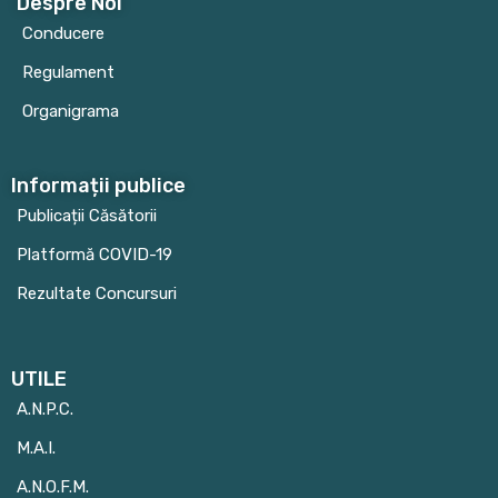
Despre Noi
Conducere
Regulament
Organigrama
Informații publice
Publicații Căsătorii
Platformă COVID-19
Rezultate Concursuri
UTILE
A.N.P.C.
M.A.I.
A.N.O.F.M.