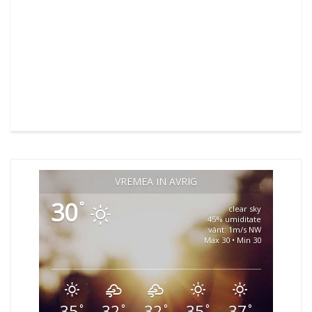
VREMEA ÎN AVRIG
30
°
clear sky
45% umiditate
vânt: 1m/s NW
Max 30 • Min 30
35
32
32
35
37
°
°
°
°
°