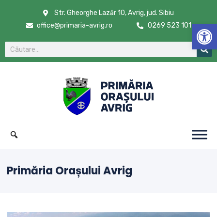
Str. Gheorghe Lazăr 10, Avrig, jud. Sibiu
De
office@primaria-avrig.ro
0269 523 101
Primăria Orașului Avrig