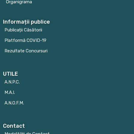
Organigrama
Informații publice
Publicații Căsătorii
Platformă COVID-19
Rezultate Concursuri
UTILE
A.N.P.C.
M.A.I.
A.N.O.F.M.
Contact