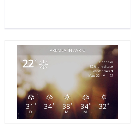
VREMEA ÎN AVRIG
22
°
clear sky
82% umiditate
vânt: 1m/s N
Max 22 • Min 22
31
34
38
34
32
°
°
°
°
°
D
L
M
M
J