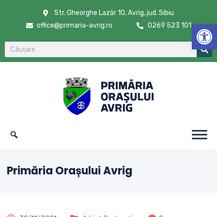
Str. Gheorghe Lazăr 10, Avrig, jud. Sibiu
De
office@primaria-avrig.ro
0269 523 101
Primăria Orașului Avrig