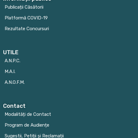
Publicații Căsătorii
Platformă COVID-19
Rezultate Concursuri
UTILE
A.N.P.C.
M.A.I.
A.N.O.F.M.
Contact
Modalități de Contact
Program de Audiențe
Sugestii, Petiții și Reclamații