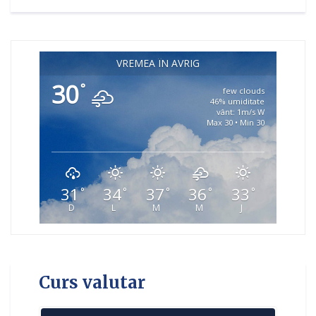
VREMEA ÎN AVRIG
30
°
few clouds
46% umiditate
vânt: 1m/s W
Max 30 • Min 30
31
34
37
36
33
°
°
°
°
°
D
L
M
M
J
Curs valutar