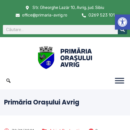
Str. Gheorghe Lazăr 10, Avrig, jud. Sibiu
De
office@primaria-avrig.ro
0269 523 101
Primăria Orașului Avrig