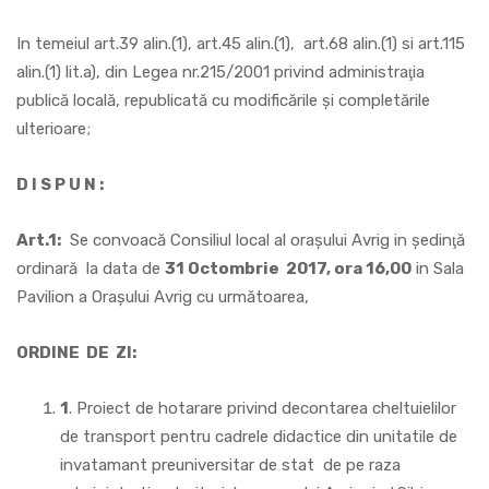
In temeiul art.39 alin.(1), art.45 alin.(1), art.68 alin.(1) si art.115
alin.(1) lit.a), din Legea nr.215/2001 privind administraţia
publică locală, republicată cu modificările şi completările
ulterioare;
D I S P U N :
Art.1:
Se convoacă Consiliul local al oraşului Avrig in şedinţă
ordinară la data de
31 Octombrie 2017, ora 16,00
in Sala
Pavilion a Oraşului Avrig cu următoarea,
ORDINE DE ZI:
1
. Proiect de hotarare privind decontarea cheltuielilor
de transport pentru cadrele didactice din unitatile de
invatamant preuniversitar de stat de pe raza