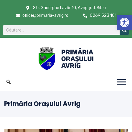
Str. Gheorghe Lazăr 10, Avrig, jud. Sibiu
De
office@primaria-avrig.ro
0269 523 101
Primăria Orașului Avrig