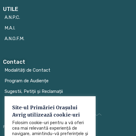
UTILE
A.N.P.C.
M.A.I.
A.N.O.F.M.
Contact
Modalități de Contact
Program de Audiențe
Sugestii, Petiții și Reclamații
Site-ul Primăriei Orașului
Avrig utilizează cookie-uri
Folosim cookie-uri pentru a vă oferi
Protecția datelor cu caracter personal (GDPR)
cea mai relevantă experiență de
navigare, amintindu-vă preferințele și