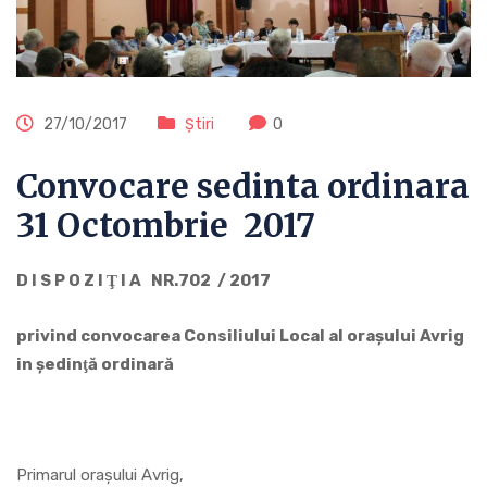
27/10/2017
Știri
0
Convocare sedinta ordinara
31 Octombrie 2017
D I S P O Z I Ţ I A NR.702 / 2017
privind convocarea Consiliului Local al oraşului Avrig
in şedinţă ordinară
Primarul oraşului Avrig,