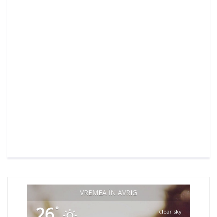
VREMEA ÎN AVRIG
26
°
clear sky