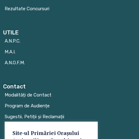
Rezultate Concursuri
UTILE
A.N.P.C.
M.A.I.
A.N.O.F.M.
Contact
Modalități de Contact
Program de Audiențe
Sugestii, Petiții și Reclamații
Site-ul Primăriei Orașului