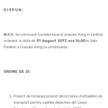
D I S P U N :
Art.1:
Se convoacă Consiliul local al oraşului Avrig in şedinţă
ordinară la data de
31 August 2017, ora 16,00
in Sala
Pavilion a Oraşului Avrig cu următoarea,
ORDINE DE ZI:
Proiect de hotarare privind decontarea cheltuielilor de
transport pentru cadrele didactice din Liceul