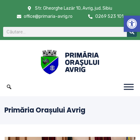
Str. Gheorghe Lazăr 10, Avrig, jud. Sibiu
De
office@primaria-avrig.ro
0269 523 101
Primăria Orașului Avrig