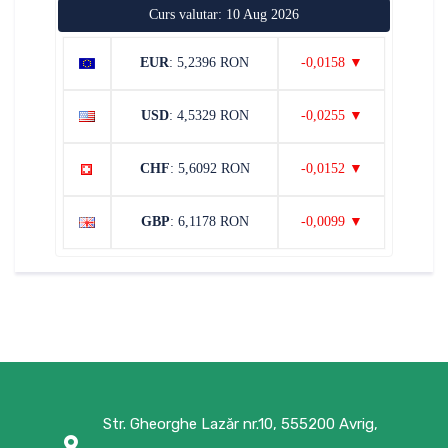
Curs valutar: 10 Aug 2026
EUR
: 5,2396 RON
-0,0158 ▼
USD
: 4,5329 RON
-0,0255 ▼
CHF
: 5,6092 RON
-0,0152 ▼
GBP
: 6,1178 RON
-0,0099 ▼
Str. Gheorghe Lazăr nr.10, 555200 Avrig,