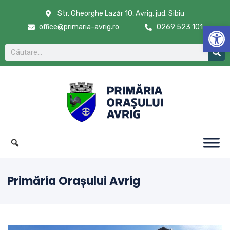
Str. Gheorghe Lazăr 10, Avrig, jud. Sibiu
De
office@primaria-avrig.ro
0269 523 101
Primăria Orașului Avrig