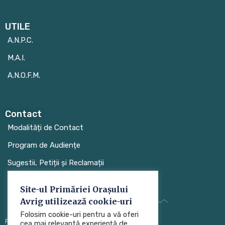
UTILE
A.N.P.C.
M.A.I.
A.N.O.F.M.
Contact
Modalități de Contact
Program de Audiențe
Sugestii, Petiții și Reclamații
Site-ul Primăriei Orașului
Avrig utilizează cookie-uri
Folosim cookie-uri pentru a vă oferi
Protecția datelor cu caracter personal (GDPR)
cea mai relevantă experiență de