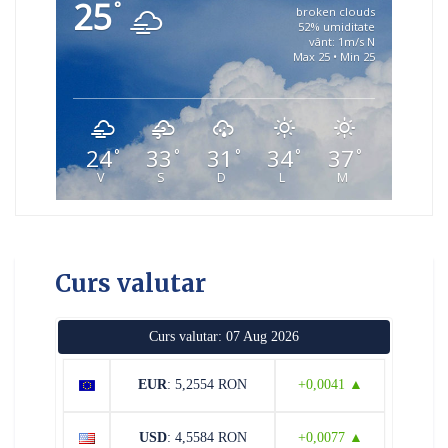
25
°
broken clouds
52% umiditate
vânt: 1m/s N
Max 25 • Min 25
24
33
31
34
37
°
°
°
°
°
V
S
D
L
M
Curs valutar
Curs valutar: 07 Aug 2026
EUR
: 5,2554 RON
+0,0041 ▲
USD
: 4,5584 RON
+0,0077 ▲