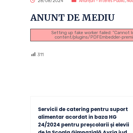
28/08/2024
Anunțuri - Interes Public
,
Nou
ANUNT DE MEDIU
Setting up fake worker failed: "Cannot l
content/plugins/PDFEmbedder-premium/
311
Servicii de catering pentru suport
alimentar acordat in baza HG
24/2024 pentru preșcolarii și elevii
de la Şcoala Gimnazială Avrig jud.