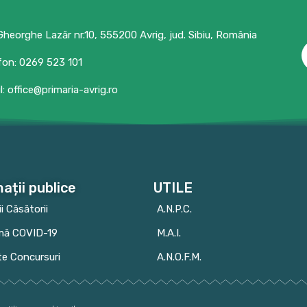
 Gheorghe Lazăr nr.10, 555200 Avrig, jud. Sibiu, România
fon: 0269 523 101
l: office@primaria-avrig.ro
ații publice
UTILE
ii Căsătorii
A.N.P.C.
mă COVID-19
M.A.I.
te Concursuri
A.N.O.F.M.