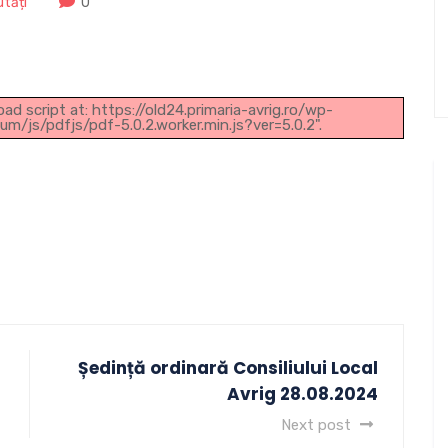
tăți
0
oad script at: https://old24.primaria-avrig.ro/wp-
js/pdfjs/pdf-5.0.2.worker.min.js?ver=5.0.2".
Ședință ordinară Consiliului Local
Avrig 28.08.2024
Next post