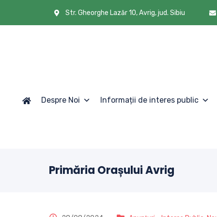
Str. Gheorghe Lazăr 10, Avrig, jud. Sibiu
Despre Noi
Informații de interes public
Primăria Orașului Avrig