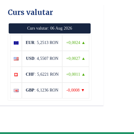
Curs valutar
Curs valutar: 06 Aug 2026
EUR
: 5,2513 RON
+0,0024 ▲
USD
: 4,5507 RON
+0,0027 ▲
CHF
: 5,6221 RON
+0,0011 ▲
GBP
: 6,1236 RON
-0,0008 ▼