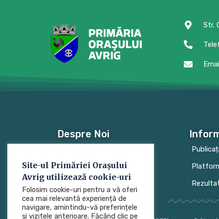
Str.
Tele
Emai
Despre Noi
Inform
Conducere
Publicaț
Site-ul Primăriei Orașului
Regulament
Platfor
Avrig utilizează cookie-uri
Organigrama
Rezulta
Folosim cookie-uri pentru a vă oferi
cea mai relevantă experiență de
navigare, amintindu-vă preferințele
și vizitele anterioare. Făcând clic pe