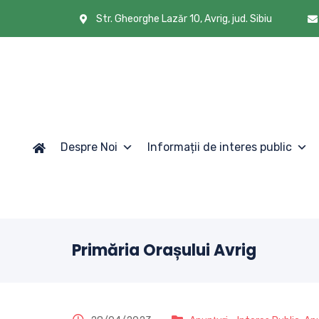
Str. Gheorghe Lazăr 10, Avrig, jud. Sibiu
Despre Noi
Informații de interes public
Primăria Orașului Avrig