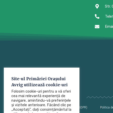
Str.
Tele
Emai
Site-ul Primăriei Orașului
Avrig utilizează cookie-uri
Folosim cookie-uri pentru a vă oferi
cea mai relevantă experiență de
navigare, amintindu-vă preferințele
și vizitele anterioare. Făcând clic pe
Protecția datelor cu caracter personal (GDPR)
Politica de
„Acceptați”, dați consimțământul la