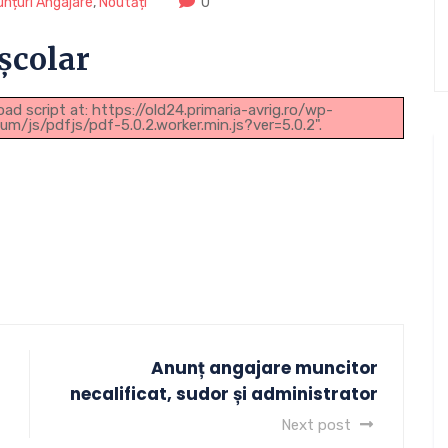
nțuri Angajare
,
Noutăți
0
școlar
oad script at: https://old24.primaria-avrig.ro/wp-
js/pdfjs/pdf-5.0.2.worker.min.js?ver=5.0.2".
Anunț angajare muncitor
necalificat, sudor și administrator
Next post