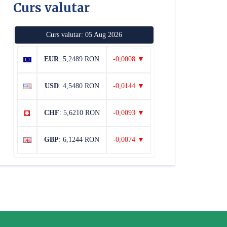
Curs valutar
Curs valutar: 05 Aug 2026
EUR
: 5,2489 RON
-0,0008 ▼
USD
: 4,5480 RON
-0,0144 ▼
CHF
: 5,6210 RON
-0,0093 ▼
GBP
: 6,1244 RON
-0,0074 ▼