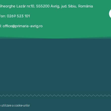
 Gheorghe Lazăr nr.10, 555200 Avrig, jud. Sibiu, România
fon: 0269 523 101
l: office@primaria-avrig.ro
 utilizare a cookie-urilor