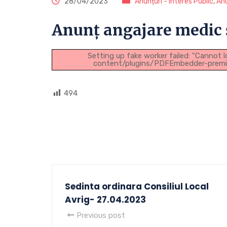
28/04/2023
Anunțuri - Interes Public
,
Anu
Anunț angajare medic 
Setting up fake worker failed: "Cannot l
content/plugins/PDFEmbedder-premium/
494
Sedinta ordinara Consiliul Local
Avrig- 27.04.2023
Previous post